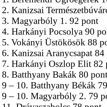
2. Kanizsai Természetbúvár
3. Magyarbóly 1. 92 pont
4. Harkányi Pocsolya 90 po
5. Vokányi Üstökösök 88 p
6. Kanizsai Aranycsapat 84
7. Harkányi Oszlop Elit 82 
8. Batthyany Bakák 80 pon
9 – 10. Batthyany Békák 79
9 – 10. Magyarbóly 2. 79 p
11. Drávaszabolcs 78 pont