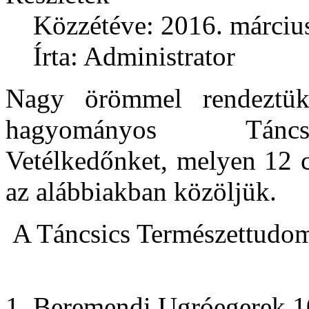
Közzétéve: 2016. március
Írta: Administrator
Nagy örömmel rendeztü
hagyományos Táncsi
Vetélkedőnket, melyen 12 c
az alábbiakban közöljük.
A Táncsics Természettudo
1. Beremendi Ugróegerek 1