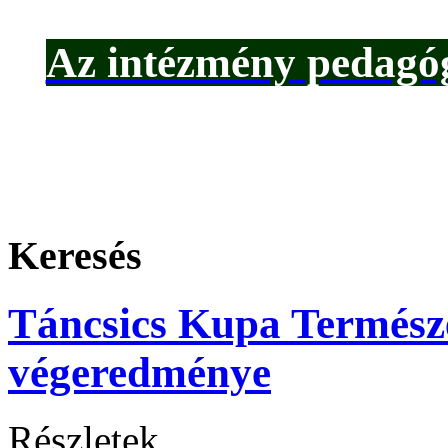
Az intézmény pedagóg
Keresés
Táncsics Kupa Termész
végeredménye
Részletek