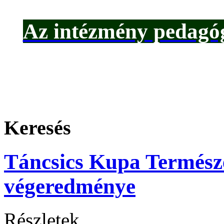
Az intézmény pedagóg
Keresés
Táncsics Kupa Termész
végeredménye
Részletek