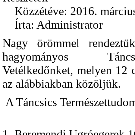
Közzétéve: 2016. március
Írta: Administrator
Nagy örömmel rendeztü
hagyományos Táncsi
Vetélkedőnket, melyen 12 c
az alábbiakban közöljük.
A Táncsics Természettudo
1. Beremendi Ugróegerek 1