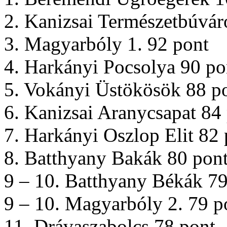
2. Kanizsai Természetbúvár
3. Magyarbóly 1. 92 pont
4. Harkányi Pocsolya 90 po
5. Vokányi Üstökösök 88 p
6. Kanizsai Aranycsapat 84
7. Harkányi Oszlop Elit 82 
8. Batthyany Bakák 80 pon
9 – 10. Batthyany Békák 79
9 – 10. Magyarbóly 2. 79 p
11. Drávaszabolcs 78 pont