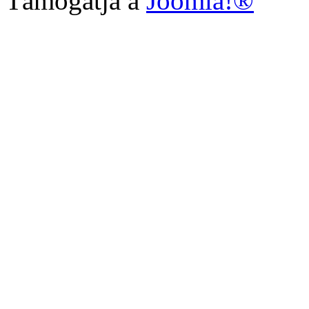
Támogatja a
Joomla!®