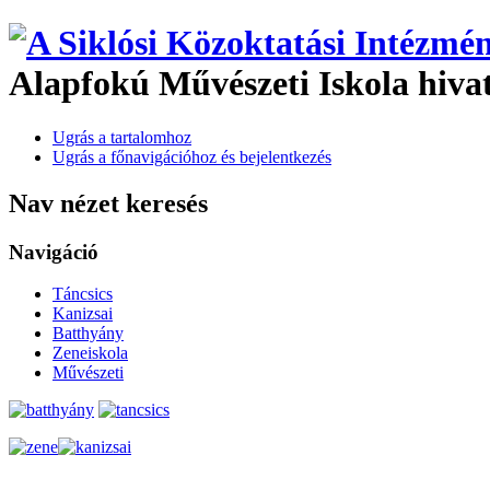
Alapfokú Művészeti Iskola hiva
Ugrás a tartalomhoz
Ugrás a főnavigációhoz és bejelentkezés
Nav nézet keresés
Navigáció
Táncsics
Kanizsai
Batthyány
Zeneiskola
Művészeti