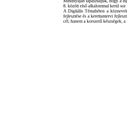
Mindnyájan tapasztaljuk, hogy a di
8. között első alkalommal kerül sor
A Digitális Témahéten a köznevelé
fejlesztése és a kerettantervi fej
cél, hanem a korszerű készségek, a 