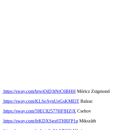
https://sway.com/brwiOiD3tNrC6BHH
Móricz Zsigmond
https://sway.com/KLSeAynUeGsKMElT
Balzac
https://sway.com/59EC82577HFfHZjX
Csehov
https://sway.com/feKDXSgx6THRFP1p
Mikszáth