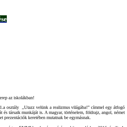
ése
zerep az iskolákban!
11.a osztály ,,Utazz velünk a realizmus világába!” címmel egy átfogó
t és társaik munkáját is. A magyar, történelem, földrajz, angol, német
eket prezentációk keretében mutatnak be egymásnak.