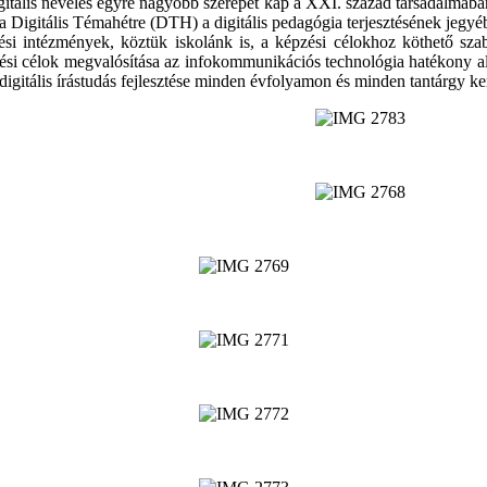
gitális nevelés egyre nagyobb szerepet kap a XXI. század társadalmáb
 a Digitális Témahétre (DTH) a digitális pedagógia terjesztésének jegyé
si intézmények, köztük iskolánk is, a képzési célokhoz köthető szab
lesztési célok megvalósítása az infokommunikációs technológia hatékony
digitális írástudás fejlesztése minden évfolyamon és minden tantárgy ke