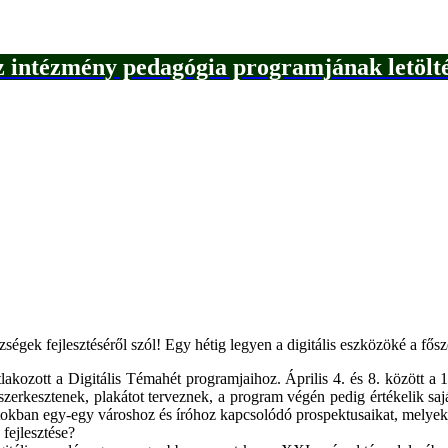
 intézmény pedagógia programjának letölt
ségek fejlesztéséről szól! Egy hétig legyen a digitális eszközöké a fős
akozott a Digitális Témahét programjaihoz. Április 4. és 8. között a 
szerkesztenek, plakátot terveznek, a program végén pedig értékelik sajá
portokban egy-egy városhoz és íróhoz kapcsolódó prospektusaikat, mely
 fejlesztése?