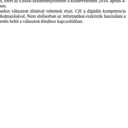
an, ezért az EMMI kezdeményezésére a köznevelésben 2016. április 4-
ben.
adon választott témával vehetnek részt. Cél a digitális kompetencia
 alkalmazásával. Nem elsősorban az informatikai eszközök használata a
retén belül a választott témához kapcsolódóan.