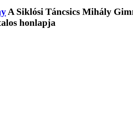
A Siklósi Táncsics Mihály Gim
talos honlapja