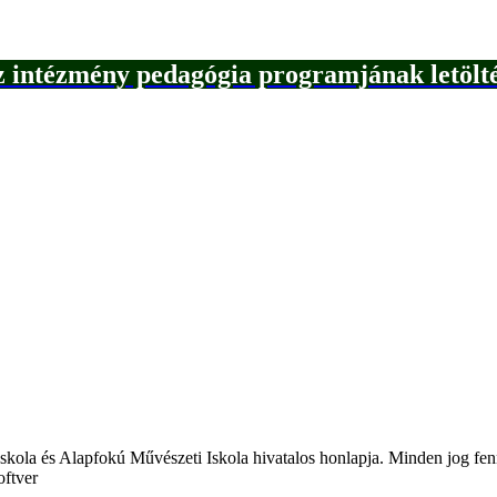
 intézmény pedagógia programjának letölt
kola és Alapfokú Művészeti Iskola hivatalos honlapja. Minden jog fenn
oftver