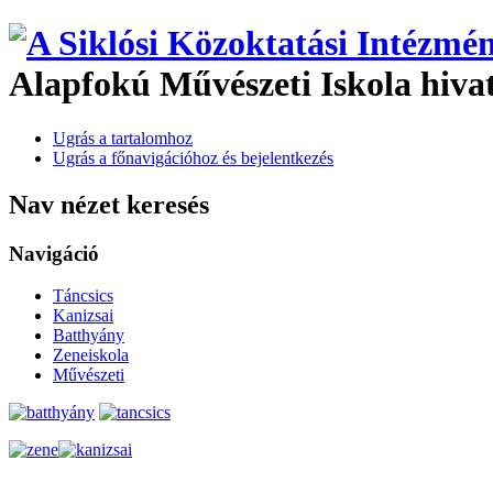
Alapfokú Művészeti Iskola hiva
Ugrás a tartalomhoz
Ugrás a főnavigációhoz és bejelentkezés
Nav nézet keresés
Navigáció
Táncsics
Kanizsai
Batthyány
Zeneiskola
Művészeti