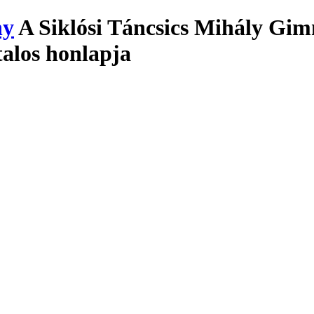
A Siklósi Táncsics Mihály Gim
talos honlapja