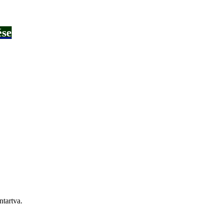
ése
tartva.